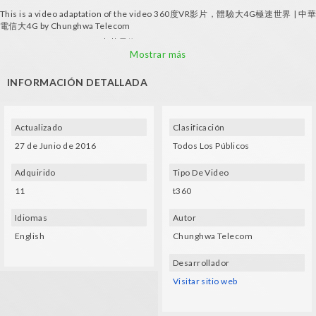
This is a video adaptation of the video 360度VR影片，體驗大4G極速世界 | 中華
電信大4G by Chunghwa Telecom
ALL RIGHTS RESERVED ©中華電信4G
Mostrar más
INFORMACIÓN DETALLADA
Actualizado
Clasificación
27 de Junio de 2016
Todos Los Públicos
Adquirido
Tipo De Video
11
t360
Idiomas
Autor
English
Chunghwa Telecom
Desarrollador
Visitar sitio web