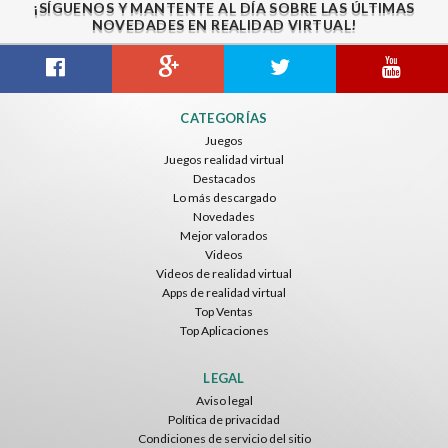
¡SÍGUENOS Y MANTENTE AL DÍA SOBRE LAS ÚLTIMAS
NOVEDADES EN REALIDAD VIRTUAL!
Gravity Box
Caminandes
New Bom Bom Vr SBS 2020
CATEGORÍAS
ToroGames
ToroGames
ToroGames
Juegos
Juegos realidad virtual
Gratis
Gratis
Gratis
Destacados
Lo más descargado
Novedades
Mejor valorados
Videos
Videos de realidad virtual
Apps de realidad virtual
Top Ventas
Top Aplicaciones
Tsuruda I Can Get Really Crazy
Fireworks On Victory Day
Blackjack VR
ToroGames
ToroGames
ToroGames
LEGAL
Aviso legal
Gratis
Gratis
Gratis
Política de privacidad
Condiciones de servicio del sitio