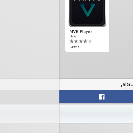
MVR Player
Nvía
Gratis
¡SÍG