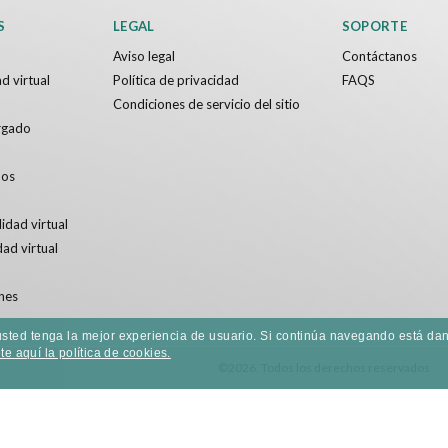
S
LEGAL
SOPORTE
Aviso legal
Contáctanos
d virtual
Política de privacidad
FAQS
Condiciones de servicio del sitio
rgado
dos
idad virtual
dad virtual
nes
e usted tenga la mejor experiencia de usuario. Si continúa navegando está 
e aquí la política de cookies.
©2026. Todos los derechos reservados