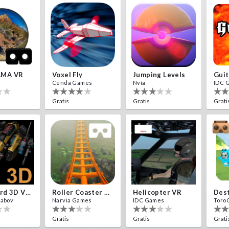
MA VR
Voxel Fly
Jumping Levels
Guit
Cenda Games
Nvía
IDC 
Gratis
Gratis
Grati
Cardboard 3D VR Space FPS Game
Roller Coaster VR
Helicopter VR
yabov
Narvia Games
IDC Games
Toro
Gratis
Gratis
Grati