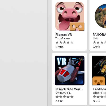
Pigman VR
PANORA
ToroGames
Nvía
Gratis
Gratis
Insectizide Wars VR
OKINAKI S.L.
Eduard R
0.99€
Gratis