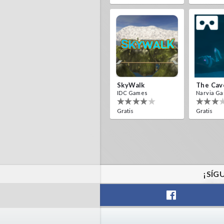
SkyWalk
The Cav
IDC Games
Narvia G
Gratis
Gratis
¡SÍG