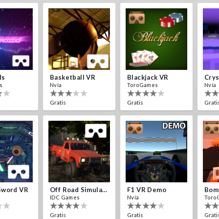
ds
Basketball VR
Blackjack VR
s
Nvía
ToroGames
Nvía
Gratis
Gratis
Grati
Sword VR
Off Road Simulator VR
F1 VR Demo
IDC Games
Nvía
Toro
Gratis
Gratis
Grati