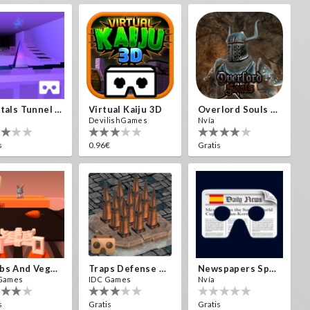
Crystals Tunnel VR
Virtual Kaiju 3D
Overlord Souls VR
DevilishGames
Nvía
s
0.96€
Gratis
Bombs And Veggies
Traps Defense VR
Newspapers Spain VR
Games
IDC Games
Nvía
s
Gratis
Gratis