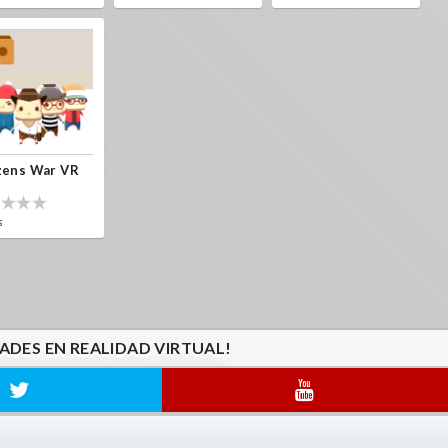
zens War VR
s
ADES EN REALIDAD VIRTUAL!