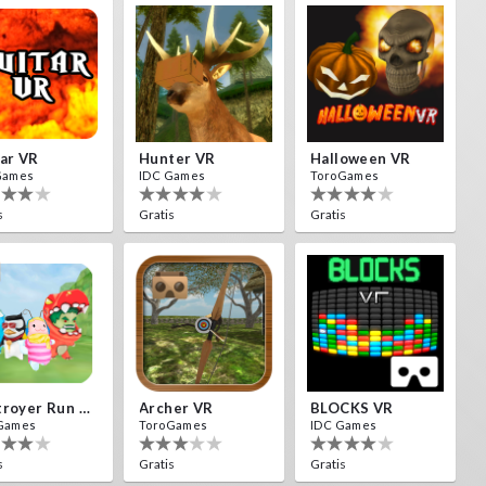
ar VR
Hunter VR
Halloween VR
Games
IDC Games
ToroGames
s
Gratis
Gratis
Destroyer Run VR
Archer VR
BLOCKS VR
Games
ToroGames
IDC Games
s
Gratis
Gratis