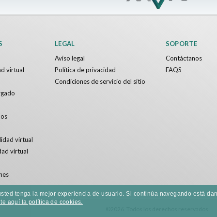
S
LEGAL
SOPORTE
Aviso legal
Contáctanos
d virtual
Política de privacidad
FAQS
Condiciones de servicio del sitio
rgado
dos
idad virtual
dad virtual
nes
e usted tenga la mejor experiencia de usuario. Si continúa navegando está 
e aquí la política de cookies.
©2026. Todos los derechos reservados