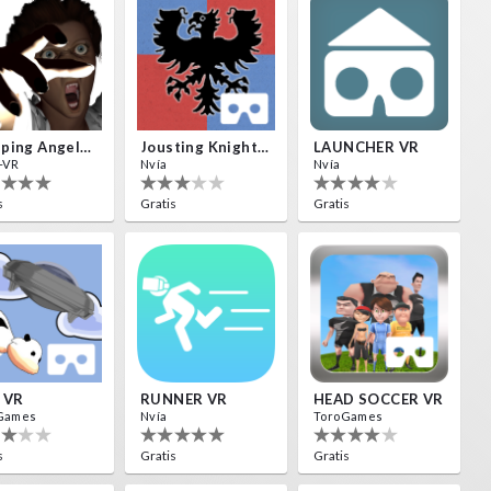
Weeping Angels VR
Jousting Knights VR
LAUNCHER VR
-VR
Nvía
Nvía
s
Gratis
Gratis
 VR
RUNNER VR
HEAD SOCCER VR
Games
Nvía
ToroGames
s
Gratis
Gratis