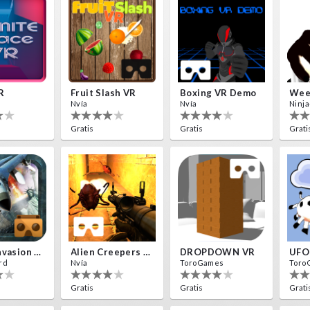
R
Fruit Slash VR
Boxing VR Demo
Nvía
Nvía
Ninja
Gratis
Gratis
Grati
Aliens Invasion VR
Alien Creepers VR
DROPDOWN VR
UFO
rd
Nvía
ToroGames
Toro
Gratis
Gratis
Grati