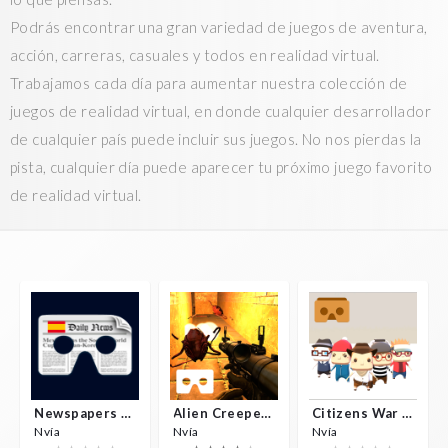
Podrás encontrar una gran variedad de juegos de aventura,
acción, carreras, casuales y todos en realidad virtual.
Trabajamos cada día para aumentar nuestra colección de
juegos de realidad virtual, en donde cualquier desarrollador
de cualquier país puede incluir sus juegos. No nos pierdas la
pista, cualquier día puede aparecer tu próximo juego favorito
de realidad virtual.
Newspapers Spain VR
Alien Creepers VR
Citizens War VR
Nvía
Nvía
Nvía