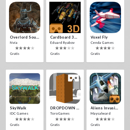
Overlord Souls VR
Cardboard 3D VR Space FPS Game
Voxel Fly
Nvía
Eduard Ryabov
Cenda Games
Gratis
Gratis
Gratis
SkyWalk
DROPDOWN VR
Aliens Invasion VR
IDC Games
ToroGames
Maysalward
Gratis
Gratis
Gratis