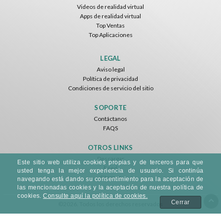
Videos de realidad virtual
Apps de realidad virtual
Top Ventas
Top Aplicaciones
LEGAL
Aviso legal
Política de privacidad
Condiciones de servicio del sitio
SOPORTE
Contáctanos
FAQS
OTROS LINKS
Descargar
Este sitio web utiliza cookies propias y de terceros para que
Feed
usted tenga la mejor experiencia de usuario. Si continúa
Sitemap
navegando está dando su consentimiento para la aceptación de
las mencionadas cookies y la aceptación de nuestra política de
cookies.
Consulte aquí la política de cookies.
Cerrar
©2026. Todos los derechos reservados