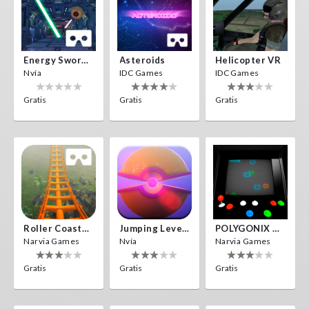
Energy Sword VR
Asteroids
Helicopter VR
Nvía
IDC Games
IDC Games
Gratis
Gratis
Gratis
Roller Coaster VR
Jumping Levels
POLYGONIX VR
Narvia Games
Nvía
Narvia Games
Gratis
Gratis
Gratis