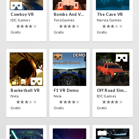
Cowboy VR
Bombs And Veggies
The Cave VR
IDC Games
ToroGames
Narvia Games
Gratis
Gratis
Gratis
Basketball VR
F1 VR Demo
Off Road Simulator VR
Nvía
Nvía
IDC Games
Gratis
Gratis
Gratis