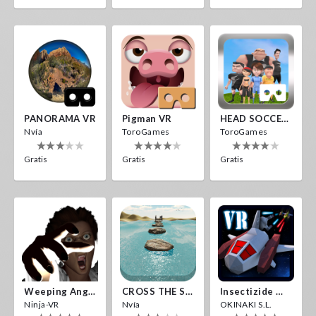
PANORAMA VR
Pigman VR
HEAD SOCCER VR
Nvía
ToroGames
ToroGames
Gratis
Gratis
Gratis
Weeping Angels VR
CROSS THE SEA
Insectizide Wars VR
Ninja-VR
Nvía
OKINAKI S.L.