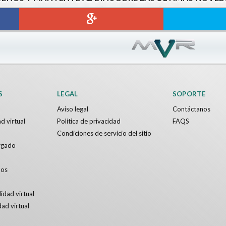
en VR
RUNNER VR
es
Nvía
Gratis
S
LEGAL
SOPORTE
Aviso legal
Contáctanos
d virtual
Política de privacidad
FAQS
Condiciones de servicio del sitio
rgado
dos
idad virtual
dad virtual