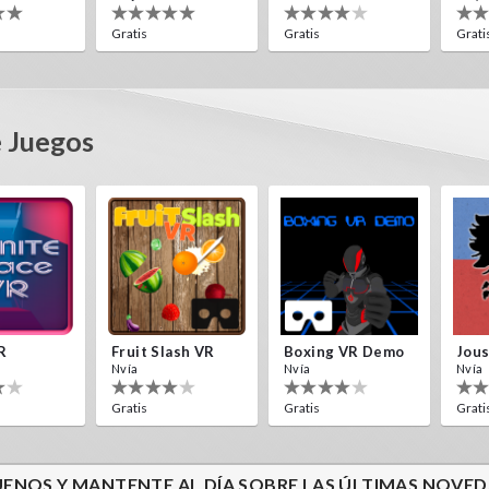
Gratis
Gratis
Grati
e Juegos
Destroyer Run VR
Guitar VR
es
IDC Games
Gratis
R
Fruit Slash VR
Boxing VR Demo
Nvía
Nvía
Nvía
Gratis
Gratis
Grati
UENOS Y MANTENTE AL DÍA SOBRE LAS ÚLTIMAS NOVED