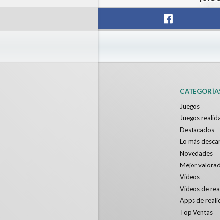
BLOCKS VR
Hallowe
IDC Games
ToroGam
Gratis
Gratis
CATEGORÍA
Juegos
Juegos realida
Destacados
Lo más desca
Novedades
Mejor valora
Videos
Videos de real
Apps de reali
Top Ventas