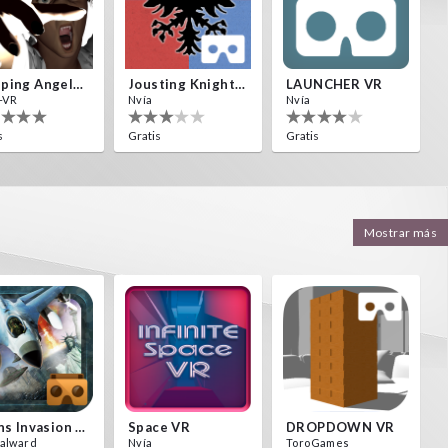
Weeping Angels VR
Jousting Knights VR
LAUNCHER VR
-VR
Nvía
Nvía
s
Gratis
Gratis
Mostrar más
Aliens Invasion VR
Space VR
DROPDOWN VR
alward
Nvía
ToroGames