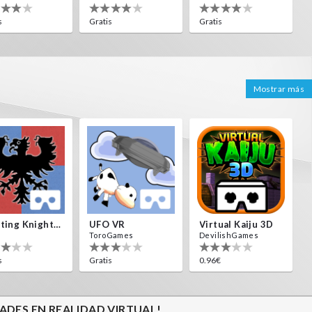
s
Gratis
Gratis
Mostrar más
Jousting Knights VR
UFO VR
Virtual Kaiju 3D
ToroGames
DevilishGames
s
Gratis
0.96€
ADES EN REALIDAD VIRTUAL!