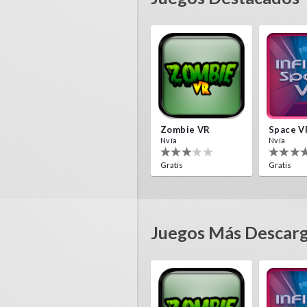
Zombie VR
Space V
Nvía
Nvía
Gratis
Gratis
Juegos Más Descar