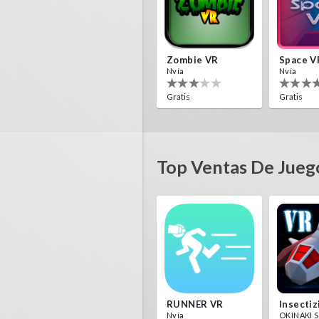
Zombie VR
Space V
Nvía
Nvía
Gratis
Gratis
Top Ventas De Jueg
CROSS THE SEA
Nvía
Maysalwa
Gratis
Gratis
RUNNER VR
Nvía
OKINAKI S.