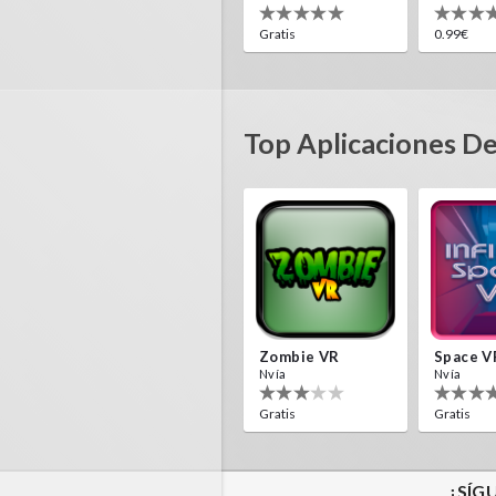
Gratis
0.99€
Top Aplicaciones D
Off Road Simulator VR
IDC Games
ToroGam
Gratis
Gratis
Zombie VR
Space V
Nvía
Nvía
Gratis
Gratis
¡SÍG