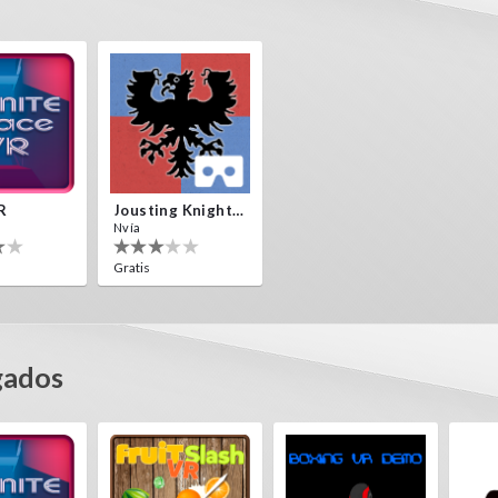
R
Jousting Knights VR
Nvía
Gratis
gados