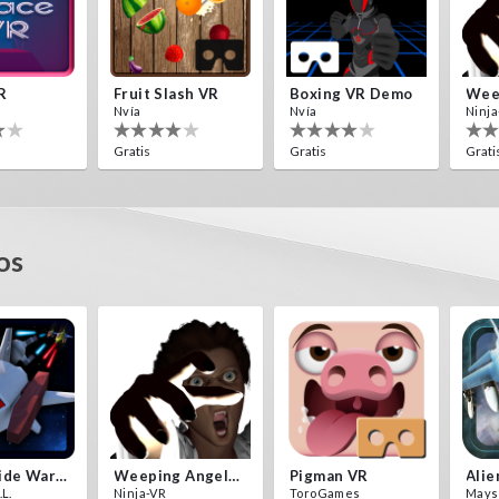
R
Fruit Slash VR
Boxing VR Demo
Nvía
Nvía
Ninja
Gratis
Gratis
Grati
os
Aliens Invasion VR
Alien Creepers VR
rd
Nvía
Gratis
Insectizide Wars VR
Weeping Angels VR
Pigman VR
L.
Ninja-VR
ToroGames
Mays