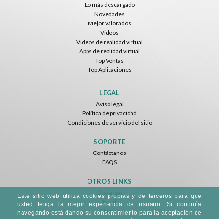
Lo más descargado
Novedades
Mejor valorados
Videos
Videos de realidad virtual
Apps de realidad virtual
Top Ventas
Top Aplicaciones
LEGAL
Aviso legal
Política de privacidad
Condiciones de servicio del sitio
SOPORTE
Contáctanos
FAQS
OTROS LINKS
Descargar
Este sitio web utiliza cookies propias y de terceros para que
Feed
usted tenga la mejor experiencia de usuario. Si continúa
Sitemap
navegando está dando su consentimiento para la aceptación de