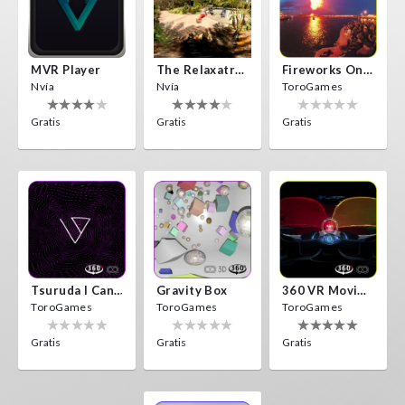
MVR Player
The Relaxatron
Fireworks On Victory Day
Nvía
Nvía
ToroGames
Gratis
Gratis
Gratis
Tsuruda I Can Get Really Crazy
Gravity Box
360 VR Movie Experience
ToroGames
ToroGames
ToroGames
Gratis
Gratis
Gratis