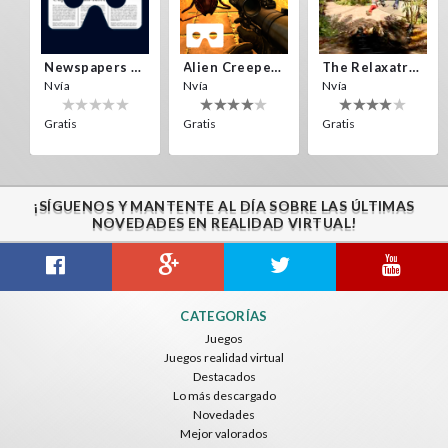
Newspapers Spain VR
Alien Creepers VR
The Relaxatron
Nvía
Nvía
Nvía
Gratis
Gratis
Gratis
¡SÍGUENOS Y MANTENTE AL DÍA SOBRE LAS ÚLTIMAS
NOVEDADES EN REALIDAD VIRTUAL!
Citizens War VR
Crystals Tunnel VR
THEMEPARK VR
CATEGORÍAS
Nvía
Nvía
Nvía
Juegos
Juegos realidad virtual
Gratis
Gratis
Gratis
Destacados
Lo más descargado
Novedades
Mejor valorados