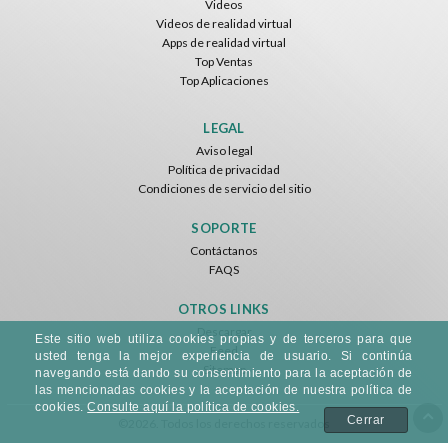
Videos
Videos de realidad virtual
Apps de realidad virtual
Top Ventas
Top Aplicaciones
Basketball VR
F1 VR Demo
Energy Sword VR
Nvía
Nvía
Nvía
LEGAL
Aviso legal
Gratis
Gratis
Gratis
Política de privacidad
Condiciones de servicio del sitio
SOPORTE
Contáctanos
FAQS
OTROS LINKS
Descargar
Este sitio web utiliza cookies propias y de terceros para que
Feed
Jumping Levels
usted tenga la mejor experiencia de usuario. Si continúa
Sitemap
Nvía
navegando está dando su consentimiento para la aceptación de
las mencionadas cookies y la aceptación de nuestra política de
cookies.
Consulte aquí la política de cookies.
Gratis
Cerrar
©2026. Todos los derechos reservados