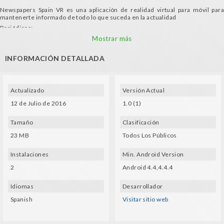
Newspapers Spain VR es una aplicación de realidad virtual para móvil para
mantenerte informado de todo lo que suceda en la actualidad
Periódicos:
- El País
Mostrar más
- El Mundo
INFORMACIÓN DETALLADA
- La Razón
- 20 Minutos
- Qué
Actualizado
Versión Actual
- La Vanguardia
- Público
12 de Julio de 2016
1.0 (1)
- Expansión
- El Economista
Tamaño
Clasificación
- AS
23 MB
Todos Los Públicos
- Marca
- Mundo Deportivo
Instalaciones
Min. Android Version
- sPORT
2
Android 4.4,4.4.4
Idiomas
Desarrollador
Spanish
Visitar sitio web