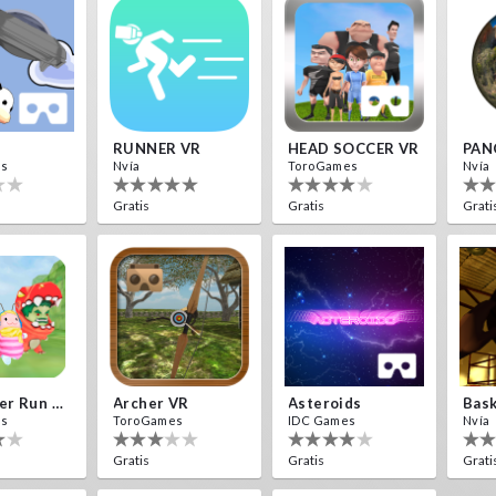
RUNNER VR
HEAD SOCCER VR
PAN
es
Nvía
ToroGames
Nvía
Gratis
Gratis
Grati
Destroyer Run VR
Archer VR
Asteroids
Bask
es
ToroGames
IDC Games
Nvía
Gratis
Gratis
Grati