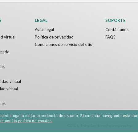
S
LEGAL
SOPORTE
Aviso legal
Contáctanos
d virtual
Política de privacidad
FAQS
Condiciones de servicio del sitio
rgado
dos
idad virtual
dad virtual
nes
e usted tenga la mejor experiencia de usuario. Si continúa navegando está 
e aquí la política de cookies.
©2026. Todos los derechos reservados