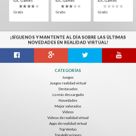
IDC Games
IDC Games
IDC Games
Gratis
Gratis
Gratis
¡SÍGUENOS Y MANTENTE AL DÍA SOBRE LAS ÚLTIMAS
NOVEDADES EN REALIDAD VIRTUAL!
Guitar VR
Cowboy VR
Off Road Simulator VR
CATEGORÍAS
IDC Games
IDC Games
IDC Games
Juegos
Juegos realidad virtual
Gratis
Gratis
Gratis
Destacados
Lo más descargado
Novedades
Mejor valorados
Videos
Videos de realidad virtual
Apps de realidad virtual
Top Ventas
Top Aplicaciones