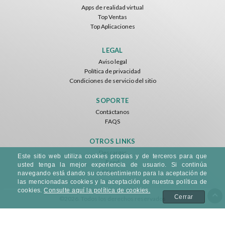
Apps de realidad virtual
Top Ventas
Top Aplicaciones
LEGAL
Aviso legal
Política de privacidad
Condiciones de servicio del sitio
SOPORTE
Contáctanos
FAQS
OTROS LINKS
Descargar
Este sitio web utiliza cookies propias y de terceros para que
Feed
usted tenga la mejor experiencia de usuario. Si continúa
Sitemap
navegando está dando su consentimiento para la aceptación de
las mencionadas cookies y la aceptación de nuestra política de
cookies.
Consulte aquí la política de cookies.
Cerrar
©2026. Todos los derechos reservados