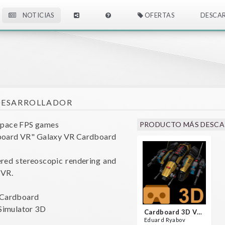
NOTICIAS
OFERTAS
DESCA
DESARROLLADOR
pace FPS games
PRODUCTO MÁS DESC
board VR" Galaxy VR Cardboard
ed stereoscopic rendering and
 VR.
 Cardboard
Simulator 3D
Cardboard 3D VR Space FPS Game
Eduard Ryabov