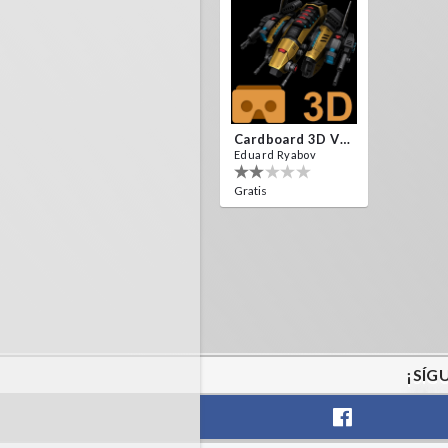
Cardboard 3D VR Space FPS Game
Eduard Ryabov
Gratis
¡SÍG