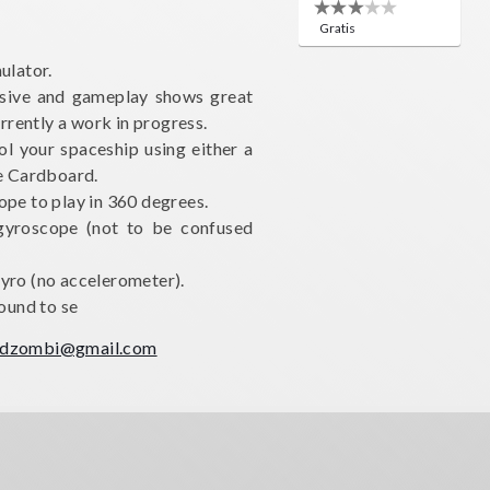
Gratis
ulator.
ssive and gameplay shows great
urrently a work in progress.
l your spaceship using either a
le Cardboard.
ope to play in 360 degrees.
gyroscope (not to be confused
yro (no accelerometer).
round to se
dzombi@gmail.com