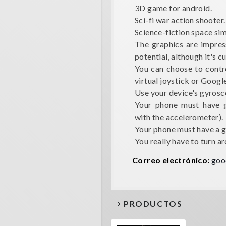
3D game for android.
Sci-fi war action shooter.
Science-fiction space sim
The graphics are impre
potential, although it's c
You can choose to contro
virtual joystick or Goog
Use your device's gyrosc
Your phone must have 
with the accelerometer).
Your phone must have a g
You really have to turn a
Correo electrónico:
goo
PRODUCTOS