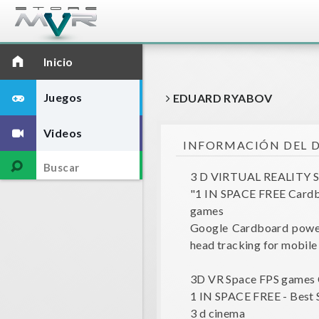
Inicio
Juegos
EDUARD RYABOV
Videos
INFORMACIÓN DEL 
3 D VIRTUAL REALITY S
"1 IN SPACE FREE Card
games
Google Cardboard power
head tracking for mobile
3D VR Space FPS games
1 IN SPACE FREE - Best 
3 d cinema