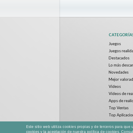
CATEGORÍA
Juegos
Juegos realida
Destacados
Lo más desca
Novedades
Mejor valora
Videos
Videos de real
Apps de reali
Top Ventas
Top Aplicacio
Este sitio web utiliza cookies propias y de terceros para qu
cookies y la aceptación de nuestra política de cookies.
Consult