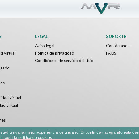
S
LEGAL
SOPORTE
Aviso legal
Contáctanos
d virtual
Política de privacidad
FAQS
Condiciones de servicio del sitio
rgado
dos
idad virtual
dad virtual
nes
e usted tenga la mejor experiencia de usuario. Si continúa navegando está 
e aquí la política de cookies.