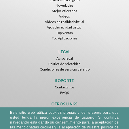
Novedades
Mejor valorados
Videos
Videos de realidad virtual
Apps de realidad virtual
Top Ventas
Top Aplicaciones
LEGAL
Aviso legal
Política de privacidad
Condiciones de servicio del sitio
SOPORTE
Contáctanos
FAQS
OTROS LINKS
Descargar
Este sitio web utiliza cookies propias y de terceros para que
Feed
usted tenga la mejor experiencia de usuario. Si continúa
Sitemap
navegando está dando su consentimiento para la aceptación de
las mencionadas cookies y la aceptación de nuestra política de