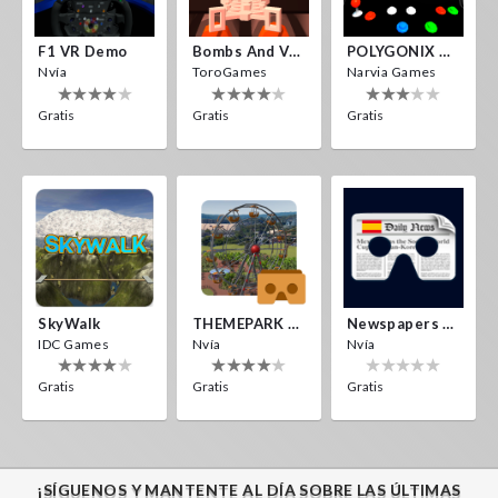
F1 VR Demo
Bombs And Veggies
POLYGONIX VR
Nvía
ToroGames
Narvia Games
Gratis
Gratis
Gratis
SkyWalk
THEMEPARK VR
Newspapers Spain VR
IDC Games
Nvía
Nvía
Gratis
Gratis
Gratis
¡SÍGUENOS Y MANTENTE AL DÍA SOBRE LAS ÚLTIMAS