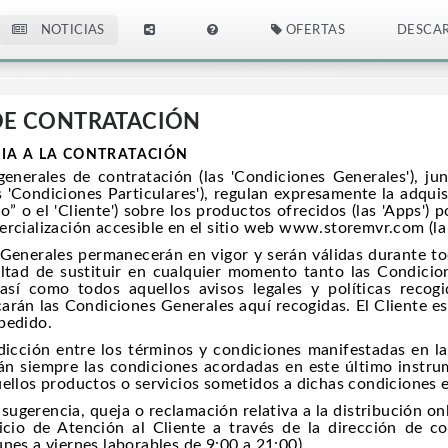
NOTICIAS
OFERTAS
DESCA
DE CONTRATACIÓN
VIA A LA CONTRATACIÓN
generales de contratación (las 'Condiciones Generales'), ju
 'Condiciones Particulares'), regulan expresamente la adquis
rio” o el 'Cliente') sobre los productos ofrecidos (las 'Apps'
ercialización accesible en el sitio web www.storemvr.com (la
Generales permanecerán en vigor y serán válidas durante to
ltad de sustituir en cualquier momento tanto las Condicio
 así como todos aquellos avisos legales y políticas recog
arán las Condiciones Generales aquí recogidas. El Cliente es
 pedido.
icción entre los términos y condiciones manifestadas en l
rán siempre las condiciones acordadas en este último instr
uellos productos o servicios sometidos a dichas condiciones 
 sugerencia, queja o reclamación relativa a la distribución on
icio de Atención al Cliente a través de la dirección de 
nes a viernes laborables de 9:00 a 21:00).