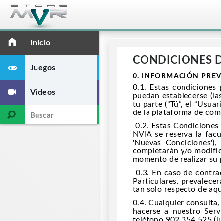
Inicio
CONDICIONES 
Juegos
0. INFORMACIÓN PRE
0.1. Estas condiciones 
Videos
puedan establecerse (las
tu parte (“Tú”, el “Usua
de la plataforma de com
0.2. Estas Condiciones 
NVIA se reserva la facu
'Nuevas Condiciones'),
completarán y/o modific
momento de realizar su
0.3. En caso de contrad
Particulares, prevalece
tan solo respecto de aq
0.4. Cualquier consulta,
hacerse a nuestro Serv
teléfono 902 354 525 (lu