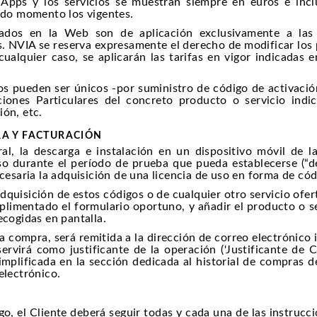
s Apps y los servicios se muestran siempre en euros e inc
todo momento los vigentes.
rados en la Web son de aplicación exclusivamente a las
 NVIA se reserva expresamente el derecho de modificar los 
cualquier caso, se aplicarán las tarifas en vigor indicadas
os pueden ser únicos -por suministro de código de activación
ciones Particulares del concreto producto o servicio indic
ión, etc.
RA Y FACTURACIÓN
al, la descarga e instalación en un dispositivo móvil de 
so durante el período de prueba que pueda establecerse (“d
ecesaria la adquisición de una licencia de uso en forma de có
adquisición de estos códigos o de cualquier otro servicio ofe
limentado el formulario oportuno, y añadir el producto o se
ecogidas en pantalla.
a compra, será remitida a la dirección de correo electrónico
servirá como justificante de la operación ('Justificante de 
implificada en la sección dedicada al historial de compras d
electrónico.
go, el Cliente deberá seguir todas y cada una de las instruc