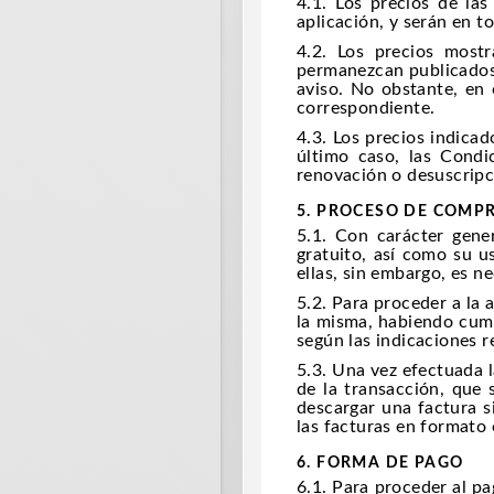
4.1. Los precios de la
aplicación, y serán en 
4.2. Los precios most
permanezcan publicados.
aviso. No obstante, en 
correspondiente.
4.3. Los precios indicad
último caso, las Condi
renovación o desuscripc
5. PROCESO DE COMP
5.1. Con carácter gener
gratuito, así como su u
ellas, sin embargo, es n
5.2. Para proceder a la 
la misma, habiendo cump
según las indicaciones r
5.3. Una vez efectuada l
de la transacción, que 
descargar una factura s
las facturas en formato 
6. FORMA DE PAGO
6.1. Para proceder al pa