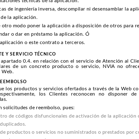
mitaciones técnicas de la aplicación.
cas de ingeniería inversa, descompilar ni desensamblar la apl
de la aplicación.
 otro modo poner la aplicación a disposición de otros para re
endar o dar en préstamo la aplicación. Ó
 aplicación o este contrato a terceros.
TE Y SERVICIO TÉCNICO
l apartado 0.4. en relación con el servicio de Atención al C
ulares de un concreto producto o servicio, NVIA no ofrec
a Web.
 REEMBOLSO
ue los productos y servicios ofertados a través de la Web co
spectivamente, los Clientes reconocen no disponer de
das.
n solicitudes de reembolso, pues:
ro de códigos disfuncionales de activación de la aplicación o
duplicados.
de productos o servicios no suministrados o prestados por c