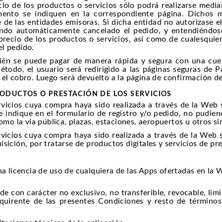
cio de los productos o servicios sólo podrá realizarse media
nto se indiquen en la correspondiente página. Dichos m
e de las entidades emisoras. Si dicha entidad no autorizase 
ndo automáticamente cancelado el pedido, y entendiéndose 
 precio de los productos o servicios, así como de cualesquie
el pedido.
bién se puede pagar de manera rápida y segura con una cue
método, el usuario será redirigido a las páginas seguras de 
 el cobro. Luego será devuelto a la página de confirmación d
RODUCTOS O PRESTACIÓN DE LOS SERVICIOS
rvicios cuya compra haya sido realizada a través de la Web
se indique en el formulario de registro y/o pedido, no pudi
omo la vía pública, plazas, estaciones, aeropuertos u otros si
rvicios cuya compra haya sido realizada a través de la We
sición, por tratarse de productos digitales y servicios de pr
na licencia de uso de cualquiera de las Apps ofertadas en la
ede con carácter no exclusivo, no transferible, revocable, lim
uirente de las presentes Condiciones y resto de términos 