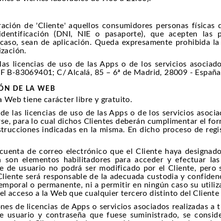
eración de 'Cliente' aquellos consumidores personas física
identificación (DNI, NIE o pasaporte), que acepten las 
u caso, sean de aplicación. Queda expresamente prohibida 
ización.
las licencias de uso de las Apps o de los servicios asocia
IF B-83069401; C/ Alcalá, 85 – 6ª de Madrid, 28009 - España
IÓN DE LA WEB
la Web tiene carácter libre y gratuito.
 de las licencias de uso de las Apps o de los servicios asoci
rse, para lo cual dichos Clientes deberán cumplimentar el f
strucciones indicadas en la misma. En dicho proceso de regis
cuenta de correo electrónico que el Cliente haya designado
a son elementos habilitadores para acceder y efectuar las
re de usuario no podrá ser modificado por el Cliente, pero 
 Cliente será responsable de la adecuada custodia y confiden
temporal o permanente, ni a permitir en ningún caso su utili
 acceso a la Web que cualquier tercero distinto del Cliente 
ones de licencias de Apps o servicios asociados realizadas a 
 usuario y contraseña que fuese suministrado, se consider