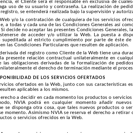
encia, el Cliente será el responsable en exclusiva de cuale
haga uso de su usuario y contraseña. La realización de ped
 registro, se entenderá realizada bajo la supervisión y autori
a Web y/o la contratación de cualquiera de los servicios ofr
se, a todas y cada una de las Condiciones Generales así como
 Si decide no aceptar las presentes Condiciones Generales, l
stenerse de acceder y/o utilizar la Web. La puesta a disp
 supeditada al estricto cumplimiento por parte de éste de 
 en las Condiciones Particulares que resulten de aplicación.
a derivada del registro como Cliente de la Web tiene una dura
la presente relación contractual unilateralmente en cualq
de las obligaciones derivadas de la formalización de pedidos
 unilateralmente el derecho de terminación mediante el proce
SPONIBILIDAD DE LOS SERVICIOS OFERTADOS
rvicios ofertados en la Web, junto con sus características e
esulten aplicables a los mismos.
derecho a decidir en cada momento los productos o servicios 
odo, NVIA podrá en cualquier momento añadir nuevos p
e se disponga otra cosa, que tales nuevos productos o serv
se momento. Asimismo NVIA se reserva el derecho a retirar o
uctos o servicios ofrecidos en la Web.