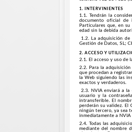
1. INTERVINIENTES
1.1. Tendrán la consid
documento oficial de 
Particulares que, en s
edad sin la debida autor
1.2. La adquisición de 
Gestión de Datos, SL; C
2. ACCESO Y UTILIZAC
2.1. El acceso y uso de 
2.2. Para la adquisición
que procedan a registra
la Web siguiendo las in
exactos y verdaderos.
2.3. NVIA enviará a la 
usuario y la contraseñ
intransferible. El nomb
perderán su validez. El
ningún tercero, ya sea 
inmediatamente a NVIA el
2.4. Todas las adquisici
mediante del nombre de