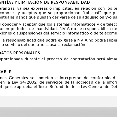
ANTÍAS Y LIMITACIÓN DE RESPONSABILIDAD
rantías, ya sea expresas o implícitas, en relación con los p
econoces y aceptas que se proporcionan “tal cual”, que p
ventuales daños que puedan derivarse de su adquisición y/o u
s conocer y aceptar que los sistemas informáticos y de telec
ucen periodos de inactividad. NVIA no se responsabiliza de
xiones o suspensiones del servicio informático o de telecom
, la responsabilidad que podrá exigirse a NVIA no podrá supe
 o servicio del que trae causa la reclamación.
 DATOS PERSONALES
roporcionada durante el proceso de contratación será al
CABLE
ones Generales se someten e interpretan de conformidad c
en la Ley 34/2002, de servicios de la sociedad de la info
 el que se aprueba el Texto Refundido de la Ley General de D