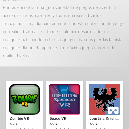
Podrás encontrar una gran variedad de juegos de aventura,
acción, carreras, casuales y todos en realidad virtual.
Trabajamos cada día para aumentar nuestra colección de juegos
de realidad virtual, en donde cualquier desarrollador de
cualquier país puede incluir sus juegos. No nos pierdas la pista,
cualquier día puede aparecer tu próximo juego favorito de
realidad virtual.
Zombie VR
Space VR
Jousting Knights VR
Nvía
Nvía
Nvía