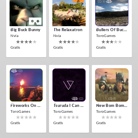
Big Buck Bunny
The Relaxatron
Bullers Of Buchan Aberdeen
Nvía
Nvía
ToroGames
Gratis
Gratis
Gratis
Fireworks On Victory Day
Tsuruda I Can Get Really Crazy
New Bom Bom Vr SBS 2020
ToroGames
ToroGames
ToroGames
Gratis
Gratis
Gratis