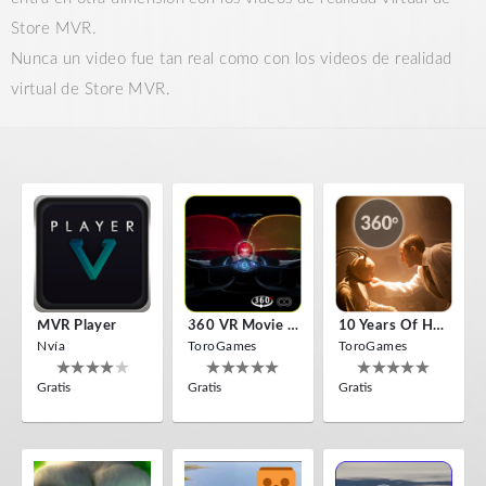
Store MVR.
Nunca un video fue tan real como con los videos de realidad
virtual de Store MVR.
MVR Player
360 VR Movie Experience
10 Years Of Horror Nights
Nvía
ToroGames
ToroGames
Gratis
Gratis
Gratis