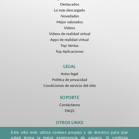
Destacados
Lo más descargado
Novedades
Mejor valorados
Videos
Videos de realidad virtual
Apps de realidad virtual
Top Ventas
Top Aplicaciones
LEGAL
Aviso legal
Política de privacidad
Condiciones de servicio del sitio
SOPORTE
Contáctanos
FAQS
OTROS LINKS
Descargar
Este sitio web utiliza cookies propias y de terceros para que
Feed
usted tenga la mejor experiencia de usuario. Si continúa