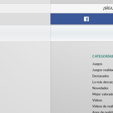
¡SÍG
CATEGORÍA
Juegos
Juegos realida
Destacados
Lo más desca
Novedades
Mejor valorad
Videos
Videos de real
Apps de realid