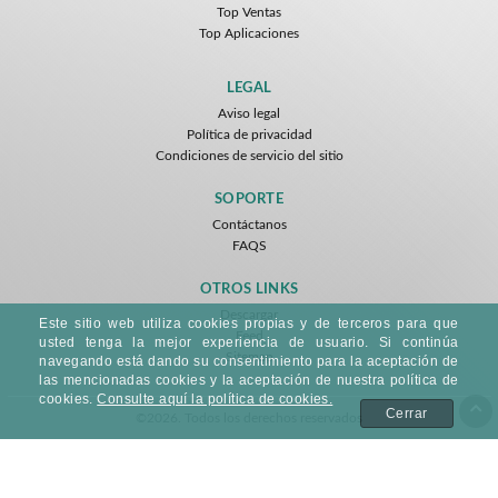
Top Ventas
Top Aplicaciones
LEGAL
Aviso legal
Política de privacidad
Condiciones de servicio del sitio
SOPORTE
Contáctanos
FAQS
OTROS LINKS
Descargar
Este sitio web utiliza cookies propias y de terceros para que
Feed
usted tenga la mejor experiencia de usuario. Si continúa
Sitemap
navegando está dando su consentimiento para la aceptación de
las mencionadas cookies y la aceptación de nuestra política de
cookies.
Consulte aquí la política de cookies.
Cerrar
©2026. Todos los derechos reservados