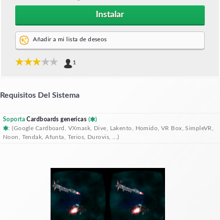
Instalar
Añadir a mi lista de deseos
1
Requisitos Del Sistema
Soporta
Cardboards genericas
(
)
: (Google Cardboard, VXmask, Dive, Lakento, Homido, VR Box, SimpleVR,
Noon, Tendak, Afunta, Terios, Durovis, ...)