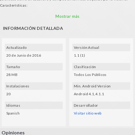
Características:
- Ambientación medieval
Mostrar más
- Controla la justa simplemente con tu móvil y tus gafas de realidad virtual
- Música: Kevin MacLeod - Achaidh Cheide ; Kevin MacLeod - Skye Cuillin.
INFORMACIÓN DETALLADA
Actualizado
Versión Actual
20 de Junio de 2016
1.1 (1)
Tamaño
Clasificación
28 MB
Todos Los Públicos
Instalaciones
Min. Android Version
20
Android 4.1,4.1.1
Idiomas
Desarrollador
Spanish
Visitar sitio web
Opiniones