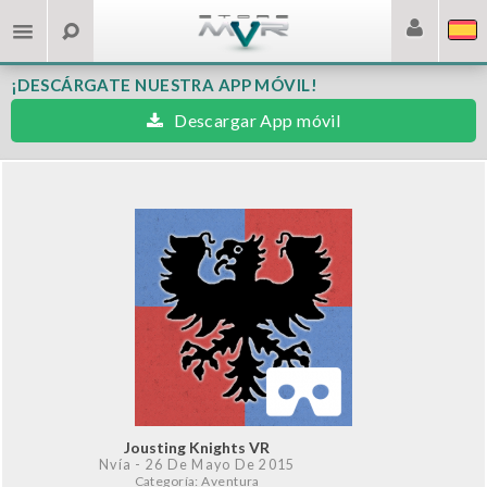
¡DESCÁRGATE NUESTRA APP MÓVIL!
Descargar App móvil
Jousting Knights VR
Nvía
- 26 De Mayo De 2015
Categoría: Aventura