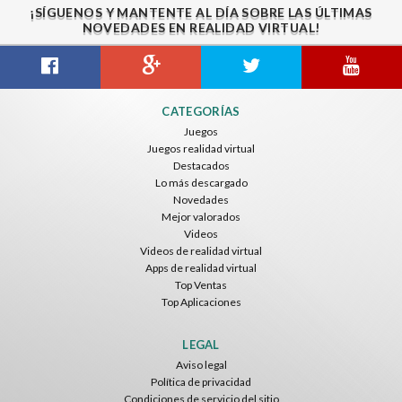
¡SÍGUENOS Y MANTENTE AL DÍA SOBRE LAS ÚLTIMAS
NOVEDADES EN REALIDAD VIRTUAL!
Citizens War VR
Crystals Tunnel VR
THEMEPARK VR
CATEGORÍAS
Nvía
Nvía
Nvía
Juegos
Juegos realidad virtual
Gratis
Gratis
Gratis
Destacados
Lo más descargado
Novedades
Mejor valorados
Videos
Videos de realidad virtual
Apps de realidad virtual
Top Ventas
Top Aplicaciones
Basketball VR
F1 VR Demo
Energy Sword VR
Nvía
Nvía
Nvía
LEGAL
Aviso legal
Gratis
Gratis
Gratis
Política de privacidad
Condiciones de servicio del sitio