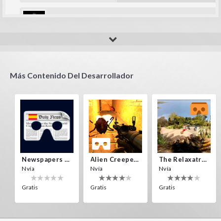
Flavia cecilia
like it!
Más Contenido Del Desarrollador
Newspapers Spain VR
Alien Creepers VR
The Relaxatron
Nvía
Nvía
Nvía
Gratis
Gratis
Gratis