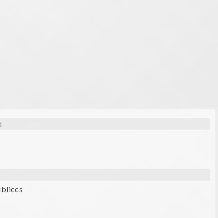
l
úblicos