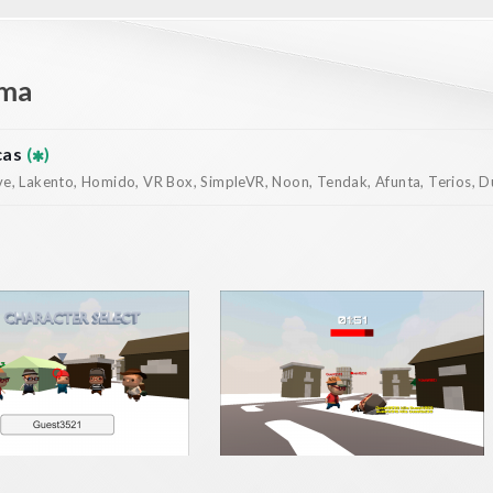
ema
cas
(
)
, Lakento, Homido, VR Box, SimpleVR, Noon, Tendak, Afunta, Terios, Dur