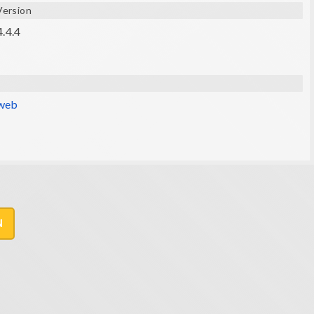
Version
4.4.4
 web
N