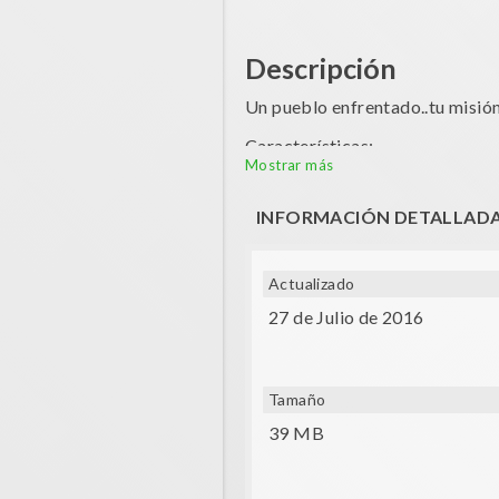
Descripción
Un pueblo enfrentado..tu misió
Características:
Mostrar más
- Usa tus gafas de VR caminand
INFORMACIÓN DETALLAD
- Ataque automático
- 5 personajes a elegir
Actualizado
27 de Julio de 2016
Tamaño
39 MB