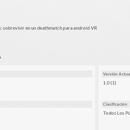
n: sobrevivir en un deathmatch para android VR
o en el mismo sitio para moverte
A
Versión Actua
1.0 (1)
Clasificación
Todos Los P