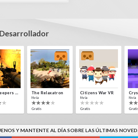
Desarrollador
Alien Creepers VR
The Relaxatron
Citizens War VR
Nvía
Nvía
Nvía
Gratis
Gratis
Grati
UENOS Y MANTENTE AL DÍA SOBRE LAS ÚLTIMAS NOVED