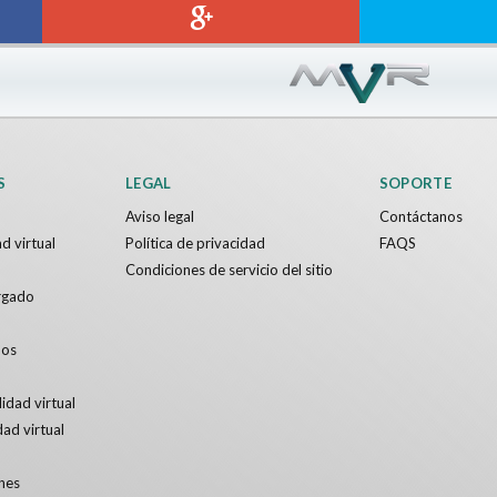
Sword VR
Jumping Levels
Nvía
Gratis
S
LEGAL
SOPORTE
Aviso legal
Contáctanos
d virtual
Política de privacidad
FAQS
Condiciones de servicio del sitio
rgado
dos
idad virtual
dad virtual
nes