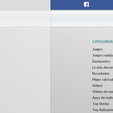
F1 VR Demo
Energy 
Nvía
Nvía
Gratis
Gratis
CATEGORÍA
Juegos
Juegos realida
Destacados
Lo más desca
Novedades
Mejor valora
Videos
Videos de real
Apps de reali
Top Ventas
Top Aplicacio