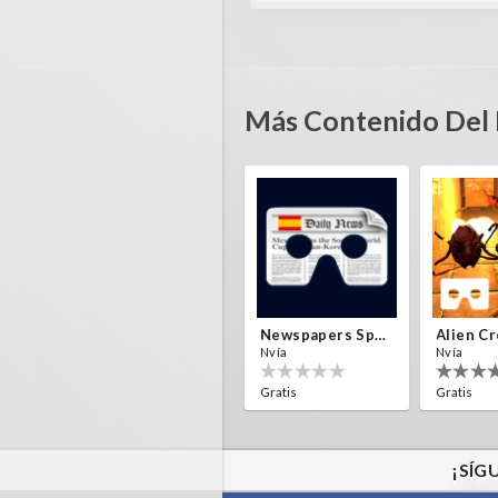
Más Contenido Del 
Newspapers Spain VR
Nvía
Nvía
Gratis
Gratis
¡SÍG