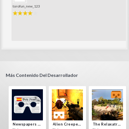
torofun_new_123
Más Contenido Del Desarrollador
Newspapers Spain VR
Alien Creepers VR
The Relaxatron