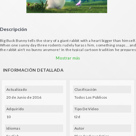
Descripción
Big Buck Bunny tells the story of a giant rabbit with a heart bigger than himself.
When one sunny day three rodents rudely harass him, something snaps... and
the rabbit ain't no bunny anymore! In the typical cartoon tradition he prepares
the nasty rodents a comical revenge.
Mostrar más
(c) copyright 2008, Blender Foundation / www.bigbuckbunny.org
INFORMACIÓN DETALLADA
Actualizado
Clasificación
20 de Junio de 2016
Todos Los Públicos
Adquirido
Tipo De Video
10
t2d
Idiomas
Autor