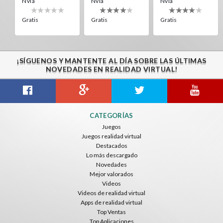
Nvía
Nvía
Nvía
Gratis
Gratis
Gratis
¡SÍGUENOS Y MANTENTE AL DÍA SOBRE LAS ÚLTIMAS
NOVEDADES EN REALIDAD VIRTUAL!
Citizens War VR
Crystals Tunnel VR
THEMEPARK VR
CATEGORÍAS
Nvía
Nvía
Nvía
Juegos
Juegos realidad virtual
Gratis
Gratis
Gratis
Destacados
Lo más descargado
Novedades
Mejor valorados
Videos
Videos de realidad virtual
Apps de realidad virtual
Top Ventas
Top Aplicaciones