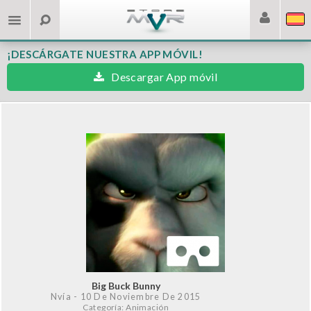
¡DESCÁRGATE NUESTRA APP MÓVIL!
Descargar App móvil
Big Buck Bunny
Nvía
- 10 De Noviembre De 2015
Categoría: Animación