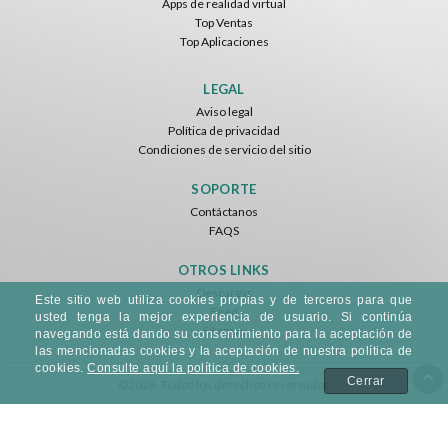
Apps de realidad virtual
Top Ventas
Top Aplicaciones
LEGAL
Aviso legal
Política de privacidad
Condiciones de servicio del sitio
SOPORTE
Contáctanos
FAQS
OTROS LINKS
Descargar
Este sitio web utiliza cookies propias y de terceros para que
Feed
usted tenga la mejor experiencia de usuario. Si continúa
Sitemap
navegando está dando su consentimiento para la aceptación de
las mencionadas cookies y la aceptación de nuestra política de
cookies.
Consulte aquí la política de cookies.
Cerrar
©2026. Todos los derechos reservados