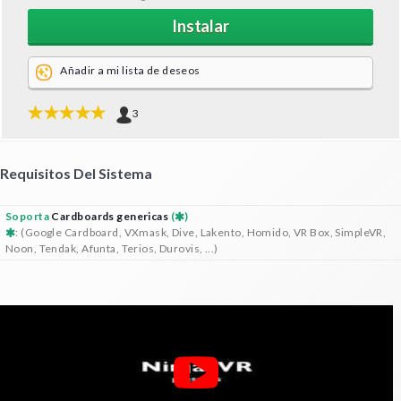
Instalar
Añadir a mi lista de deseos
3
Requisitos Del Sistema
Soporta
Cardboards genericas
(
)
: (Google Cardboard, VXmask, Dive, Lakento, Homido, VR Box, SimpleVR,
Noon, Tendak, Afunta, Terios, Durovis, ...)